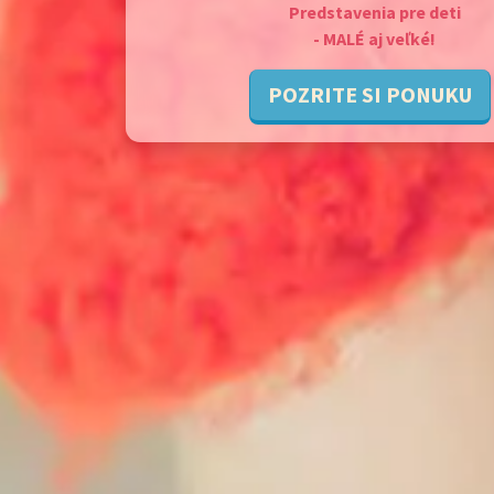
Stačí zavolať,
ja priniesiem príbeh.
POZRITE SI PONUKU